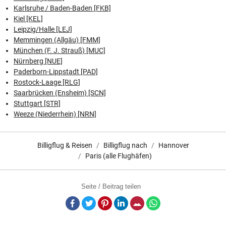
Karlsruhe / Baden-Baden [FKB]
Kiel [KEL]
Leipzig/Halle [LEJ]
Memmingen (Allgäu) [FMM]
München (F. J. Strauß) [MUC]
Nürnberg [NUE]
Paderborn-Lippstadt [PAD]
Rostock-Laage [RLG]
Saarbrücken (Ensheim) [SCN]
Stuttgart [STR]
Weeze (Niederrhein) [NRN]
Billigflug & Reisen
Billigflug nach
Hannover
Paris (alle Flughäfen)
Seite / Beitrag teilen
Facebook
Twitter
Pinterest
LinkedIn
E-Mail
Whatsapp