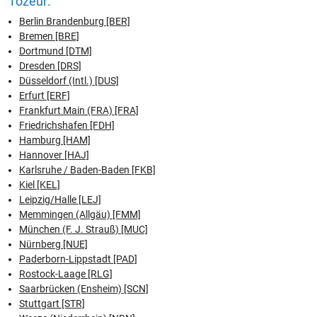
Tozeur:
Berlin Brandenburg [BER]
Bremen [BRE]
Dortmund [DTM]
Dresden [DRS]
Düsseldorf (Intl.) [DUS]
Erfurt [ERF]
Frankfurt Main (FRA) [FRA]
Friedrichshafen [FDH]
Hamburg [HAM]
Hannover [HAJ]
Karlsruhe / Baden-Baden [FKB]
Kiel [KEL]
Leipzig/Halle [LEJ]
Memmingen (Allgäu) [FMM]
München (F. J. Strauß) [MUC]
Nürnberg [NUE]
Paderborn-Lippstadt [PAD]
Rostock-Laage [RLG]
Saarbrücken (Ensheim) [SCN]
Stuttgart [STR]