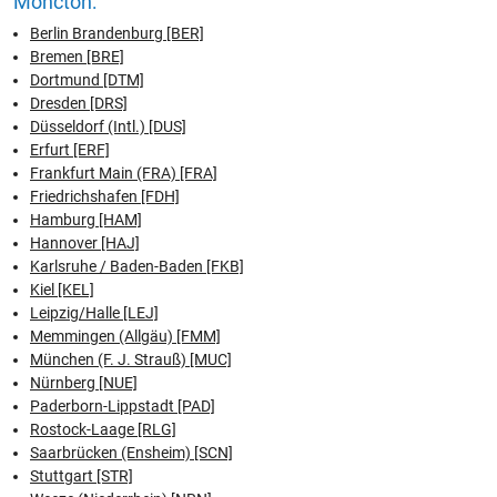
Moncton:
Berlin Brandenburg [BER]
Bremen [BRE]
Dortmund [DTM]
Dresden [DRS]
Düsseldorf (Intl.) [DUS]
Erfurt [ERF]
Frankfurt Main (FRA) [FRA]
Friedrichshafen [FDH]
Hamburg [HAM]
Hannover [HAJ]
Karlsruhe / Baden-Baden [FKB]
Kiel [KEL]
Leipzig/Halle [LEJ]
Memmingen (Allgäu) [FMM]
München (F. J. Strauß) [MUC]
Nürnberg [NUE]
Paderborn-Lippstadt [PAD]
Rostock-Laage [RLG]
Saarbrücken (Ensheim) [SCN]
Stuttgart [STR]