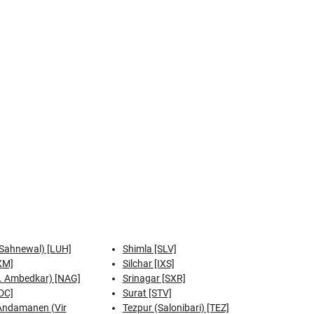
Sahnewal) [LUH]
Shimla [SLV]
XM]
Silchar [IXS]
. Ambedkar) [NAG]
Srinagar [SXR]
DC]
Surat [STV]
 Andamanen (Vir
Tezpur (Salonibari) [TEZ]