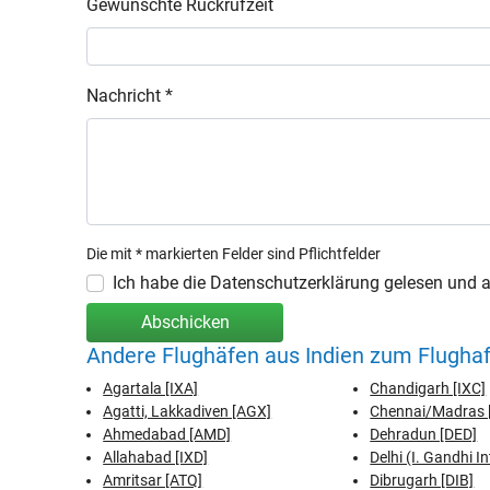
Gewünschte Rückrufzeit
Nachricht *
Die mit * markierten Felder sind Pflichtfelder
Ich habe die Datenschutzerklärung gelesen und ak
Abschicken
Andere Flughäfen aus Indien zum Flughaf
Agartala [IXA]
Chandigarh [IXC]
Agatti, Lakkadiven [AGX]
Chennai/Madras 
Ahmedabad [AMD]
Dehradun [DED]
Allahabad [IXD]
Delhi (I. Gandhi In
Amritsar [ATQ]
Dibrugarh [DIB]