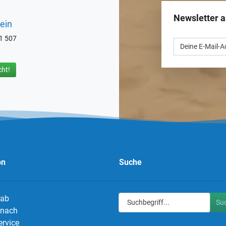
Newsletter 
ein
71 507
ht!
on
Suche
 ab
Su
g nach
ervice