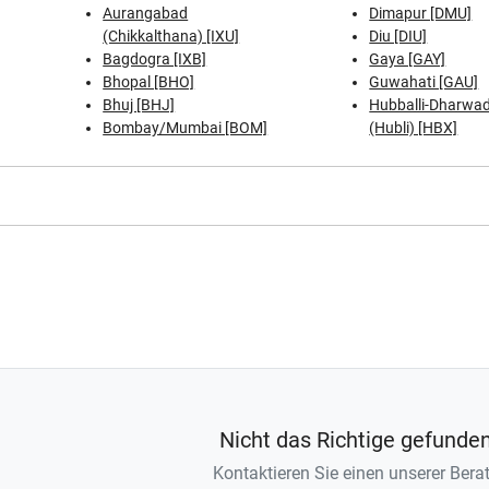
Aurangabad
Dimapur [DMU]
(Chikkalthana) [IXU]
Diu [DIU]
Bagdogra [IXB]
Gaya [GAY]
Bhopal [BHO]
Guwahati [GAU]
Bhuj [BHJ]
Hubballi-Dharwa
Bombay/Mumbai [BOM]
(Hubli) [HBX]
Nicht das Richtige gefunde
Kontaktieren Sie einen unserer Berat