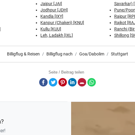
Jaipur [JAI]
Savarkar) [
Jodhpur [JDH]
Pune/Poon
Kandla [IXY]
Raipur [RP
Kanpur (Chakeri) [KNU]
Rajkot [RA
d
Kullu [KUU]
Ranchi (Bi
Leh, Ladakh [IXL]
Shillong [S
Billigflug & Reisen
Billigflug nach
Goa/Dabolim
Stuttgart
Seite / Beitrag teilen
Facebook
Twitter
Pinterest
LinkedIn
E-Mail
Whatsapp
n?
er!