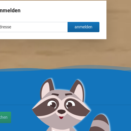
anmelden
anmelden
chen