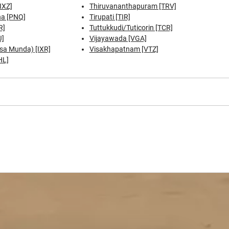
IXZ]
Thiruvananthapuram [TRV]
a [PNQ]
Tirupati [TIR]
R]
Tuttukkudi/Tuticorin [TCR]
J]
Vijayawada [VGA]
rsa Munda) [IXR]
Visakhapatnam [VTZ]
HL]