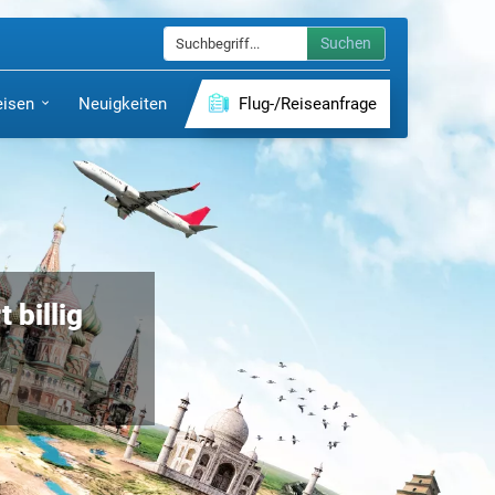
Suchen
eisen
Neuigkeiten
Flug-/Reiseanfrage
 billig