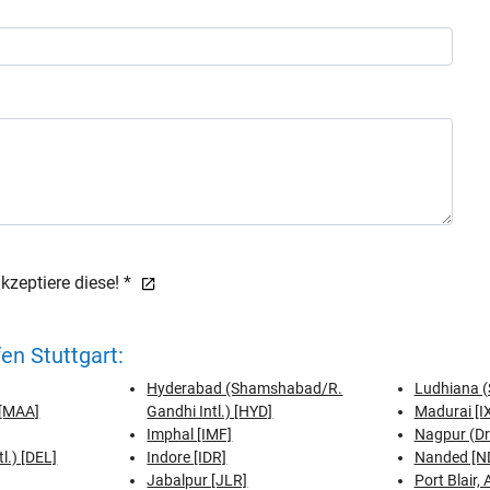
zeptiere diese! *
en Stuttgart:
Hyderabad (Shamshabad/R.
Ludhiana (
[MAA]
Gandhi Intl.) [HYD]
Madurai [I
Imphal [IMF]
Nagpur (Dr
tl.) [DEL]
Indore [IDR]
Nanded [N
Jabalpur [JLR]
Port Blair,