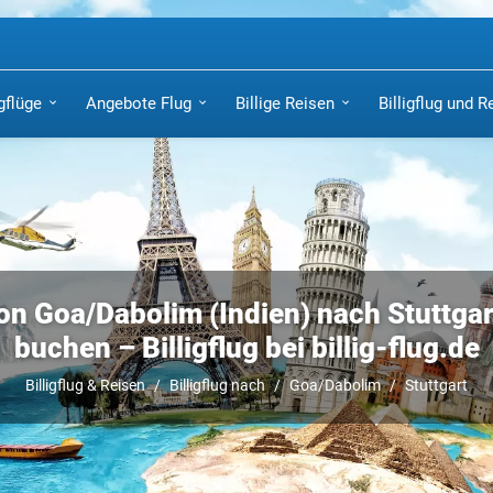
igflüge
Angebote Flug
Billige Reisen
Billigflug und R
on Goa/Dabolim (Indien) nach Stuttgart
buchen – Billigflug bei billig-flug.de
Billigflug & Reisen
Billigflug nach
Goa/Dabolim
Stuttgart