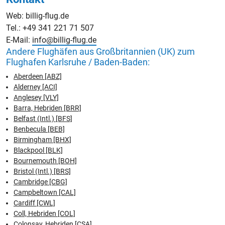
Web: billig-flug.de
Tel.: +49 341 221 71 507
E-Mail:
info@billig-flug.de
Andere Flughäfen aus Großbritannien (UK) zum
Flughafen Karlsruhe / Baden-Baden:
Aberdeen [ABZ]
Alderney [ACI]
Anglesey [VLY]
Barra, Hebriden [BRR]
Belfast (Intl.) [BFS]
Benbecula [BEB]
Birmingham [BHX]
Blackpool [BLK]
Bournemouth [BOH]
Bristol (Intl.) [BRS]
Cambridge [CBG]
Campbeltown [CAL]
Cardiff [CWL]
Coll, Hebriden [COL]
Colonsay, Hebriden [CSA]