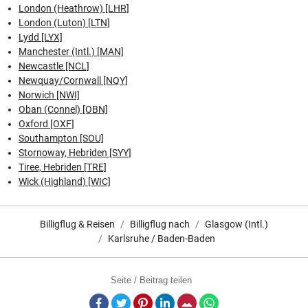
London (Heathrow) [LHR]
London (Luton) [LTN]
Lydd [LYX]
Manchester (Intl.) [MAN]
Newcastle [NCL]
Newquay/Cornwall [NQY]
Norwich [NWI]
Oban (Connel) [OBN]
Oxford [OXF]
Southampton [SOU]
Stornoway, Hebriden [SYY]
Tiree, Hebriden [TRE]
Wick (Highland) [WIC]
Billigflug & Reisen
Billigflug nach
Glasgow (Intl.)
Karlsruhe / Baden-Baden
Seite / Beitrag teilen
Facebook
Twitter
Pinterest
LinkedIn
E-Mail
Whatsapp