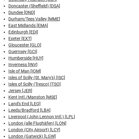
Doncaster (Sheffield) [DSA]
Dundee [DND]
Durham/Tees Valley [MME]
East Midlands [EMA]
Edinburgh [EDI]
Exeter [EXT]
Gloucester [GLO]
Guernsey [GCI]
Humberside [HUY]
Inverness [INV]
Isle of Man [IOM]
Isles of Scilly (St. Mary's) [ISC]
Isles of Scilly (Tresco) [TSO]
Jersey [JER]
Kent Intl./Manston [MSE]
Land's End [LEQ]
Leeds/Bradford [LBA]
Liverpool (John Lennon Intl.) [LPL]
London (alle Flughäfen) [LON]
London (City Airport) [LCY]
London (Gatwick) [LGW]