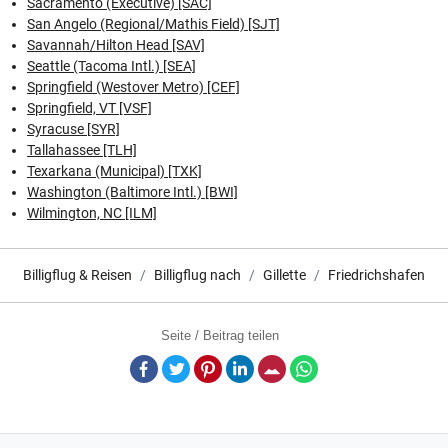
Sacramento (Executive) [SAC]
San Angelo (Regional/Mathis Field) [SJT]
Savannah/Hilton Head [SAV]
Seattle (Tacoma Intl.) [SEA]
Springfield (Westover Metro) [CEF]
Springfield, VT [VSF]
Syracuse [SYR]
Tallahassee [TLH]
Texarkana (Municipal) [TXK]
Washington (Baltimore Intl.) [BWI]
Wilmington, NC [ILM]
Billigflug & Reisen
Billigflug nach
Gillette
Friedrichshafen
Seite / Beitrag teilen
Facebook
Twitter
Pinterest
LinkedIn
E-Mail
Whatsapp