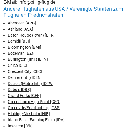
E-Mail:
info@billig-flug.de
Andere Flughäfen aus USA / Vereinigte Staaten zum
Flughafen Friedrichshafen:
Aberdeen [APG]
Ashland [ASX]
Baton Rouge (Ryan) [BTR]
Bemidji [BJI]
Bloomington [BMI]
Bozeman [BZN]
Burlington (Intl.) [BTV]
Chico [CIC]
Crescent City [CEC]
Denver (Intl.) [DEN]
Detroit (Metro Intl.) [DTW]
Dubois [DBS]
Grand Forks [GFK]
Greensboro/High Point [GSO]
Greenville/Spartanburg [GSP]
Hibbing/Chisholm [HIB]
Idaho Falls (Fanning Field) [IDA]
Inyokern [IYK]