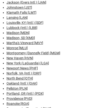
Jackson (Evers Intl.) [JAN]
Johnstown [JST]
Klamath Falls [LMT]
Lansing [LAN]
Louisville, KY (Intl.) [SDF]
Lubbock (Intl.) [LBB]
Madison [MDN]
Madison, SD [XMD]
Martha's Vineyard [MVY]
Monroe [MLU]
Montgomery (Dannelly Field) [MGM]
New Haven [HVN]
New York (LaGuardia) [LGA]
Newport News [PHF]
Norfolk, VA (Intl.) [ORF]
North Bend [OTH]
Oakland (Intl.) [OAK]
Pellston [PLN]
Portland, OR (Intl.) [PDX]
Providence [PVD]
Roanoke [ROA]