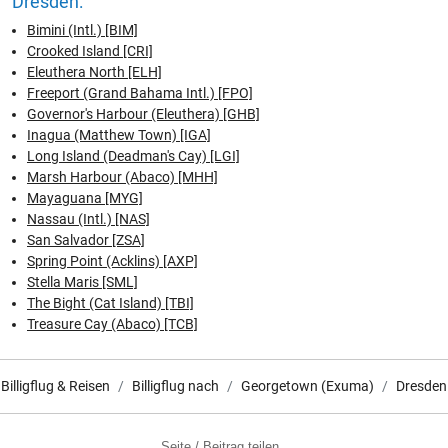
Dresden:
Bimini (Intl.) [BIM]
Crooked Island [CRI]
Eleuthera North [ELH]
Freeport (Grand Bahama Intl.) [FPO]
Governor's Harbour (Eleuthera) [GHB]
Inagua (Matthew Town) [IGA]
Long Island (Deadman's Cay) [LGI]
Marsh Harbour (Abaco) [MHH]
Mayaguana [MYG]
Nassau (Intl.) [NAS]
San Salvador [ZSA]
Spring Point (Acklins) [AXP]
Stella Maris [SML]
The Bight (Cat Island) [TBI]
Treasure Cay (Abaco) [TCB]
Billigflug & Reisen
Billigflug nach
Georgetown (Exuma)
Dresden
Seite / Beitrag teilen