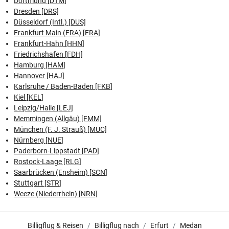
Dortmund [DTM]
Dresden [DRS]
Düsseldorf (Intl.) [DUS]
Frankfurt Main (FRA) [FRA]
Frankfurt-Hahn [HHN]
Friedrichshafen [FDH]
Hamburg [HAM]
Hannover [HAJ]
Karlsruhe / Baden-Baden [FKB]
Kiel [KEL]
Leipzig/Halle [LEJ]
Memmingen (Allgäu) [FMM]
München (F. J. Strauß) [MUC]
Nürnberg [NUE]
Paderborn-Lippstadt [PAD]
Rostock-Laage [RLG]
Saarbrücken (Ensheim) [SCN]
Stuttgart [STR]
Weeze (Niederrhein) [NRN]
Billigflug & Reisen
Billigflug nach
Erfurt
Medan