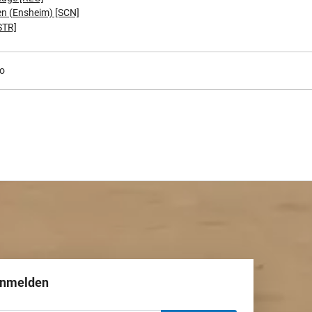
n (Ensheim) [SCN]
STR]
go
anmelden