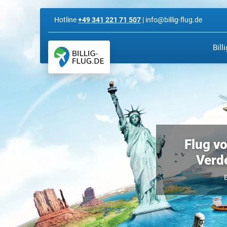
Hotline
+49 341 221 71 507
| info@billig-flug.de
Bill
Flug vo
Verde
B