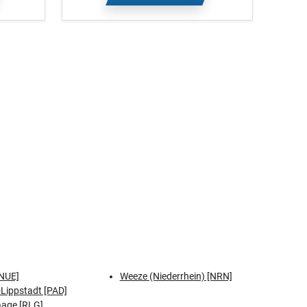
NUE]
Weeze (Niederrhein) [NRN]
Lippstadt [PAD]
aage [RLG]