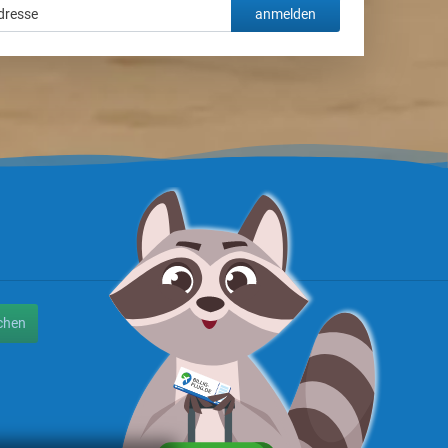
anmelden
chen