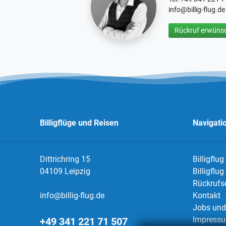
info@billig-flug.de
Rückruf erwünsc
Billigflüge und Reisen
Navigati
Dittrichring 15
Billigflug
04109 Leipzig
Billigflu
Rückrufs
info@billig-flug.de
Kontakt
Jobs und 
Impress
+49 341 221 71 507