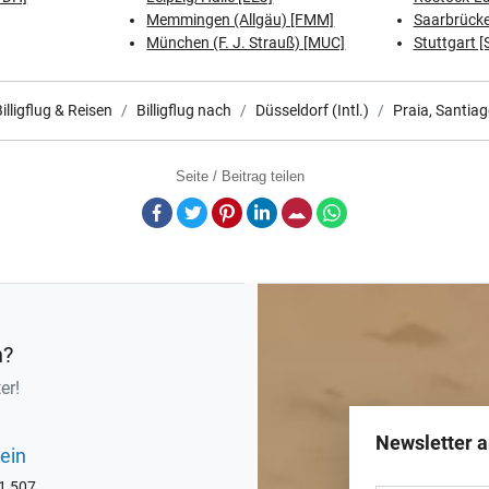
Memmingen (Allgäu) [FMM]
Saarbrücke
München (F. J. Strauß) [MUC]
Stuttgart [
illigflug & Reisen
Billigflug nach
Düsseldorf (Intl.)
Praia, Santia
Seite / Beitrag teilen
Facebook
Twitter
Pinterest
LinkedIn
E-Mail
Whatsapp
n?
er!
Newsletter 
ein
71 507