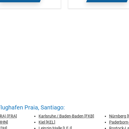
ughafen Praia, Santiago:
FRA) [FRA]
Karlsruhe / Baden-Baden [FKB]
Nürnberg [
[HHN]
Kiel [KEL]
Paderborn-
FDH]
Leipzig/Halle [LEJ]
Rostock-L