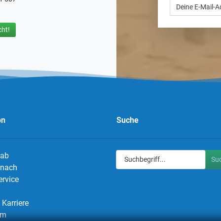
ht!
on
Suche
 ab
Su
g nach
ervice
Karriere
um