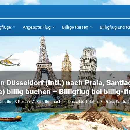
igflüge
Angebote Flug
Billige Reisen
Billigflug und R
n Düsseldorf (Intl.) nach Praia, Santi
) billig buchen – Billigflug bei billig-f
illigflug & Reisen
Billigflug nach
Düsseldorf (Intl.)
Praia, Santia