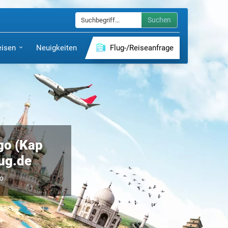
Suchen
eisen
Neuigkeiten
Flug-/Reiseanfrage
ago (Kap
lug.de
go