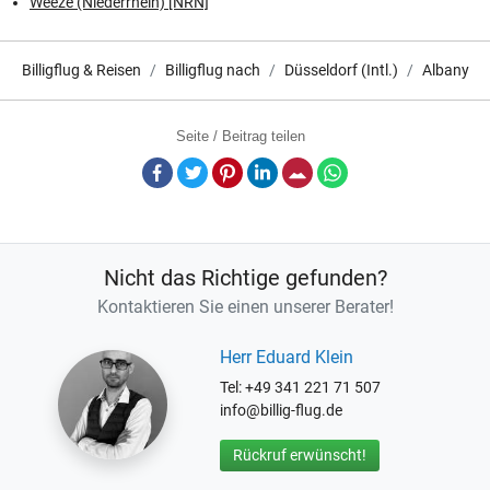
Weeze (Niederrhein) [NRN]
Billigflug & Reisen
Billigflug nach
Düsseldorf (Intl.)
Albany
Seite / Beitrag teilen
Facebook
Twitter
Pinterest
LinkedIn
E-Mail
Whatsapp
Nicht das Richtige gefunden?
Kontaktieren Sie einen unserer Berater!
Herr Eduard Klein
Tel: +49 341 221 71 507
info@billig-flug.de
Rückruf erwünscht!