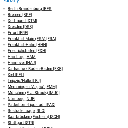
Albany:
Berlin Brandenburg [BER]
Bremen [BRE]
Dortmund [DTM]
Dresden [DRS]
Erfurt [ERF]
Frankfurt Main (FRA) [FRA]
Frankfurt-Hahn [HHN]
Friedrichshafen [FDH]
Hamburg [HAM]
Hannover [HAJ]
Karlsruhe / Baden-Baden [FKB]
Kiel [KEL]
Leipzig/Halle [LEJ]
Memmingen (Allgäu) [FMM]
München (F. J. Strauß) [MUC]
Nürnberg [NUE]
Paderborn-Lippstadt [PAD]
Rostock-Laage [RLG]
Saarbrücken (Ensheim) [SCN]
Stuttgart [STR]