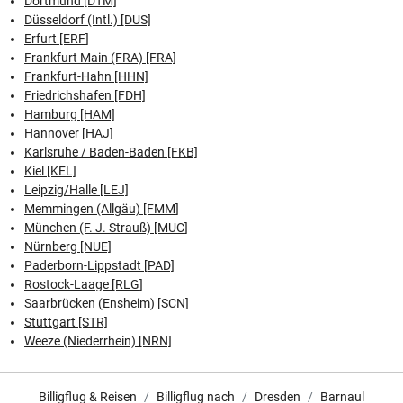
Dortmund [DTM]
Düsseldorf (Intl.) [DUS]
Erfurt [ERF]
Frankfurt Main (FRA) [FRA]
Frankfurt-Hahn [HHN]
Friedrichshafen [FDH]
Hamburg [HAM]
Hannover [HAJ]
Karlsruhe / Baden-Baden [FKB]
Kiel [KEL]
Leipzig/Halle [LEJ]
Memmingen (Allgäu) [FMM]
München (F. J. Strauß) [MUC]
Nürnberg [NUE]
Paderborn-Lippstadt [PAD]
Rostock-Laage [RLG]
Saarbrücken (Ensheim) [SCN]
Stuttgart [STR]
Weeze (Niederrhein) [NRN]
Billigflug & Reisen
Billigflug nach
Dresden
Barnaul