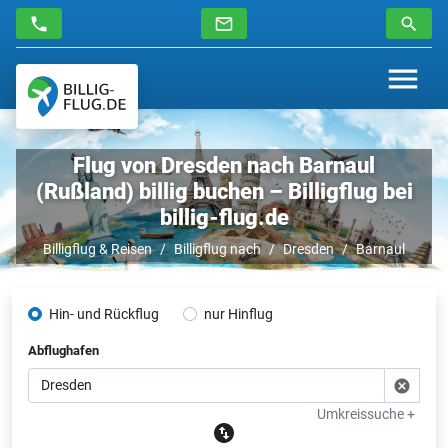
Flug von Dresden nach Barnaul
(Rußland) billig buchen – Billigflug bei
billig-flug.de
Billigflug & Reisen
Billigflug nach
Dresden
Barnaul
Hin- und Rückflug
nur Hinflug
Abflughafen
Umkreissuche +