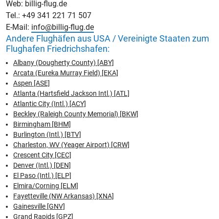
Web: billig-flug.de
Tel.: +49 341 221 71 507
E-Mail:
info@billig-flug.de
Andere Flughäfen aus USA / Vereinigte Staaten zum
Flughafen Friedrichshafen:
Albany (Dougherty County) [ABY]
Arcata (Eureka Murray Field) [EKA]
Aspen [ASE]
Atlanta (Hartsfield Jackson Intl.) [ATL]
Atlantic City (Intl.) [ACY]
Beckley (Raleigh County Memorial) [BKW]
Birmingham [BHM]
Burlington (Intl.) [BTV]
Charleston, WV (Yeager Airport) [CRW]
Crescent City [CEC]
Denver (Intl.) [DEN]
El Paso (Intl.) [ELP]
Elmira/Corning [ELM]
Fayetteville (NW Arkansas) [XNA]
Gainesville [GNV]
Grand Rapids [GPZ]