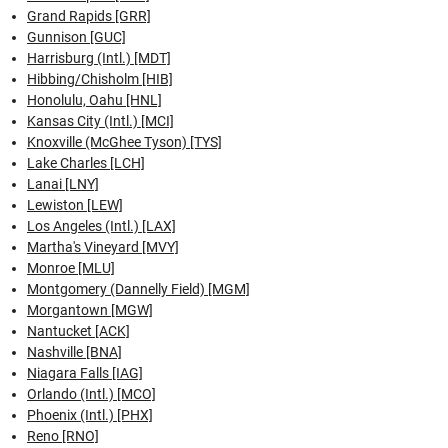
Grand Rapids [GRR]
Gunnison [GUC]
Harrisburg (Intl.) [MDT]
Hibbing/Chisholm [HIB]
Honolulu, Oahu [HNL]
Kansas City (Intl.) [MCI]
Knoxville (McGhee Tyson) [TYS]
Lake Charles [LCH]
Lanai [LNY]
Lewiston [LEW]
Los Angeles (Intl.) [LAX]
Martha's Vineyard [MVY]
Monroe [MLU]
Montgomery (Dannelly Field) [MGM]
Morgantown [MGW]
Nantucket [ACK]
Nashville [BNA]
Niagara Falls [IAG]
Orlando (Intl.) [MCO]
Phoenix (Intl.) [PHX]
Reno [RNO]