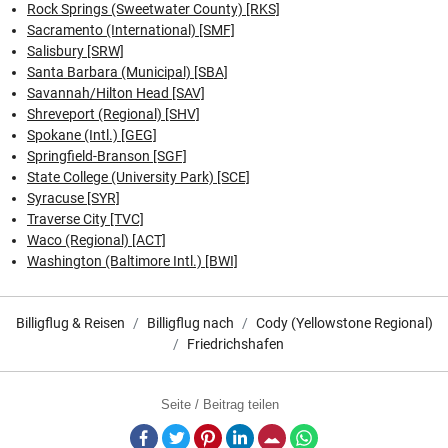
Rock Springs (Sweetwater County) [RKS]
Sacramento (International) [SMF]
Salisbury [SRW]
Santa Barbara (Municipal) [SBA]
Savannah/Hilton Head [SAV]
Shreveport (Regional) [SHV]
Spokane (Intl.) [GEG]
Springfield-Branson [SGF]
State College (University Park) [SCE]
Syracuse [SYR]
Traverse City [TVC]
Waco (Regional) [ACT]
Washington (Baltimore Intl.) [BWI]
Billigflug & Reisen
Billigflug nach
Cody (Yellowstone Regional)
Friedrichshafen
Seite / Beitrag teilen
Facebook
Twitter
Pinterest
LinkedIn
E-Mail
Whatsapp