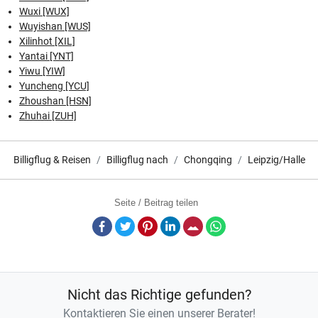
Wuxi [WUX]
Wuyishan [WUS]
Xilinhot [XIL]
Yantai [YNT]
Yiwu [YIW]
Yuncheng [YCU]
Zhoushan [HSN]
Zhuhai [ZUH]
Billigflug & Reisen
Billigflug nach
Chongqing
Leipzig/Halle
Seite / Beitrag teilen
Facebook
Twitter
Pinterest
LinkedIn
E-Mail
Whatsapp
Nicht das Richtige gefunden?
Kontaktieren Sie einen unserer Berater!