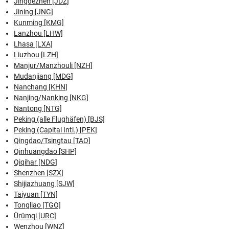
Jingdezhen [JDZ]
Jining [JNG]
Kunming [KMG]
Lanzhou [LHW]
Lhasa [LXA]
Liuzhou [LZH]
Manjur/Manzhouli [NZH]
Mudanjiang [MDG]
Nanchang [KHN]
Nanjing/Nanking [NKG]
Nantong [NTG]
Peking (alle Flughäfen) [BJS]
Peking (Capital Intl.) [PEK]
Qingdao/Tsingtau [TAO]
Qinhuangdao [SHP]
Qiqihar [NDG]
Shenzhen [SZX]
Shijiazhuang [SJW]
Taiyuan [TYN]
Tongliao [TGO]
Ürümqi [URC]
Wenzhou [WNZ]