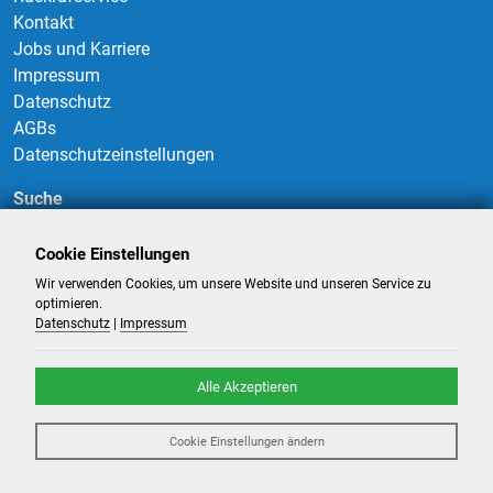
Kontakt
Jobs und Karriere
Impressum
Datenschutz
AGBs
Datenschutzeinstellungen
Suche
Cookie Einstellungen
Wir verwenden Cookies, um unsere Website und unseren Service zu
Suchen
optimieren.
Datenschutz
|
Impressum
Alle Akzeptieren
©
2026
-
Billigflüge und Reisen
- Alle Rechte reserviert. -
Reiseportal
Cookie Einstellungen ändern
powered by ATeO-Travel