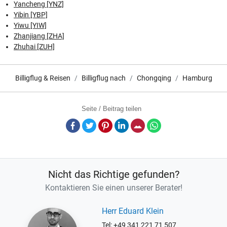
Yancheng [YNZ]
Yibin [YBP]
Yiwu [YIW]
Zhanjiang [ZHA]
Zhuhai [ZUH]
Billigflug & Reisen
Billigflug nach
Chongqing
Hamburg
Seite / Beitrag teilen
Facebook
Twitter
Pinterest
LinkedIn
E-Mail
Whatsapp
Nicht das Richtige gefunden?
Kontaktieren Sie einen unserer Berater!
Herr Eduard Klein
Tel: +49 341 221 71 507