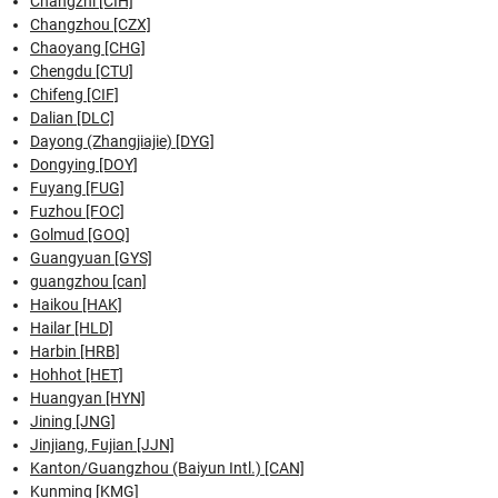
Changzhi [CIH]
Changzhou [CZX]
Chaoyang [CHG]
Chengdu [CTU]
Chifeng [CIF]
Dalian [DLC]
Dayong (Zhangjiajie) [DYG]
Dongying [DOY]
Fuyang [FUG]
Fuzhou [FOC]
Golmud [GOQ]
Guangyuan [GYS]
guangzhou [can]
Haikou [HAK]
Hailar [HLD]
Harbin [HRB]
Hohhot [HET]
Huangyan [HYN]
Jining [JNG]
Jinjiang, Fujian [JJN]
Kanton/Guangzhou (Baiyun Intl.) [CAN]
Kunming [KMG]