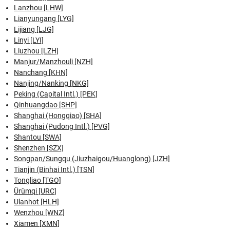
Lanzhou [LHW]
Lianyungang [LYG]
Lijiang [LJG]
Linyi [LYI]
Liuzhou [LZH]
Manjur/Manzhouli [NZH]
Nanchang [KHN]
Nanjing/Nanking [NKG]
Peking (Capital Intl.) [PEK]
Qinhuangdao [SHP]
Shanghai (Hongqiao) [SHA]
Shanghai (Pudong Intl.) [PVG]
Shantou [SWA]
Shenzhen [SZX]
Songpan/Sungqu (Jiuzhaigou/Huanglong) [JZH]
Tianjin (Binhai Intl.) [TSN]
Tongliao [TGO]
Ürümqi [URC]
Ulanhot [HLH]
Wenzhou [WNZ]
Xiamen [XMN]