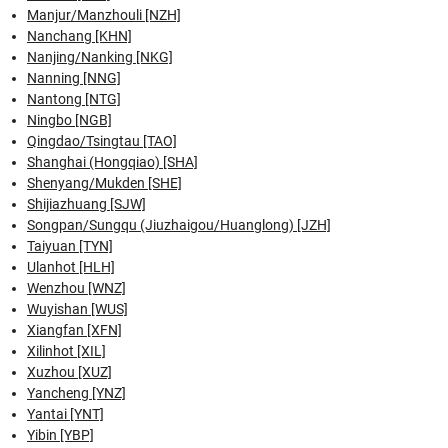
Manjur/Manzhouli [NZH]
Nanchang [KHN]
Nanjing/Nanking [NKG]
Nanning [NNG]
Nantong [NTG]
Ningbo [NGB]
Qingdao/Tsingtau [TAO]
Shanghai (Hongqiao) [SHA]
Shenyang/Mukden [SHE]
Shijiazhuang [SJW]
Songpan/Sungqu (Jiuzhaigou/Huanglong) [JZH]
Taiyuan [TYN]
Ulanhot [HLH]
Wenzhou [WNZ]
Wuyishan [WUS]
Xiangfan [XFN]
Xilinhot [XIL]
Xuzhou [XUZ]
Yancheng [YNZ]
Yantai [YNT]
Yibin [YBP]