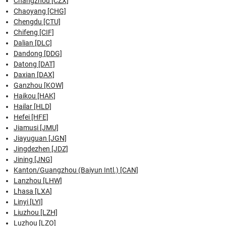
Changzhou [CZX]
Chaoyang [CHG]
Chengdu [CTU]
Chifeng [CIF]
Dalian [DLC]
Dandong [DDG]
Datong [DAT]
Daxian [DAX]
Ganzhou [KOW]
Haikou [HAK]
Hailar [HLD]
Hefei [HFE]
Jiamusi [JMU]
Jiayuguan [JGN]
Jingdezhen [JDZ]
Jining [JNG]
Kanton/Guangzhou (Baiyun Intl.) [CAN]
Lanzhou [LHW]
Lhasa [LXA]
Linyi [LYI]
Liuzhou [LZH]
Luzhou [LZO]