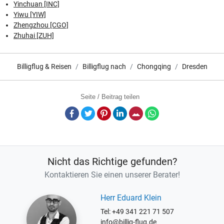
Yinchuan [INC]
Yiwu [YIW]
Zhengzhou [CGO]
Zhuhai [ZUH]
Billigflug & Reisen
Billigflug nach
Chongqing
Dresden
Seite / Beitrag teilen
Facebook
Twitter
Pinterest
LinkedIn
E-Mail
Whatsapp
Nicht das Richtige gefunden?
Kontaktieren Sie einen unserer Berater!
Herr Eduard Klein
Tel: +49 341 221 71 507
info@billig-flug.de