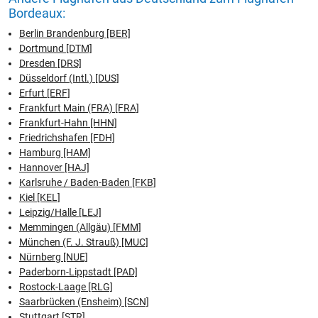
Bordeaux:
Berlin Brandenburg [BER]
Dortmund [DTM]
Dresden [DRS]
Düsseldorf (Intl.) [DUS]
Erfurt [ERF]
Frankfurt Main (FRA) [FRA]
Frankfurt-Hahn [HHN]
Friedrichshafen [FDH]
Hamburg [HAM]
Hannover [HAJ]
Karlsruhe / Baden-Baden [FKB]
Kiel [KEL]
Leipzig/Halle [LEJ]
Memmingen (Allgäu) [FMM]
München (F. J. Strauß) [MUC]
Nürnberg [NUE]
Paderborn-Lippstadt [PAD]
Rostock-Laage [RLG]
Saarbrücken (Ensheim) [SCN]
Stuttgart [STR]