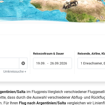
Reisezeitraum & Dauer
Reisende, Airline, K
19.09.
-
26.09.2026
1 Erwachsener
,
Umkreissuche +
gentinien/Salta
im Flugpreis-Vergleich verschiedener Fluggesell
itte, dass durch die Auswahl verschiedener Abflug- und Rückflu
n. Für Ihren
Flug nach Argentinien/Salta
vergleichen wir Linienfl