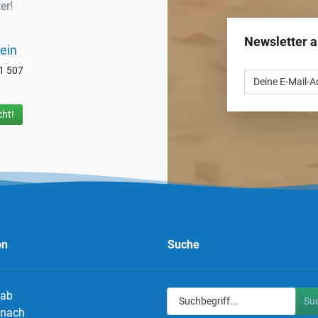
er!
Newsletter 
ein
71 507
ht!
on
Suche
 ab
Su
g nach