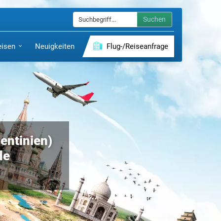
Suchen
eisen
Neuigkeiten
Flug-/Reiseanfrage
gentinien)
de