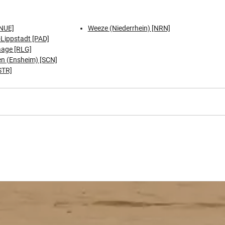
NUE]
Weeze (Niederrhein) [NRN]
Lippstadt [PAD]
aage [RLG]
n (Ensheim) [SCN]
STR]