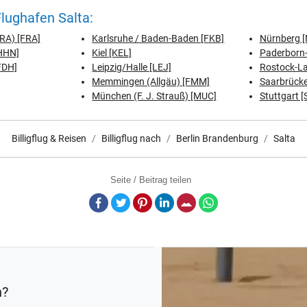
lughafen Salta:
FRA) [FRA]
Karlsruhe / Baden-Baden [FKB]
Nürnberg [
[HHN]
Kiel [KEL]
Paderborn-
FDH]
Leipzig/Halle [LEJ]
Rostock-L
Memmingen (Allgäu) [FMM]
Saarbrücke
München (F. J. Strauß) [MUC]
Stuttgart [
Billigflug & Reisen
Billigflug nach
Berlin Brandenburg
Salta
Seite / Beitrag teilen
Facebook
Twitter
Pinterest
LinkedIn
E-Mail
Whatsapp
n?