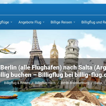
igflüge
Angebote Flug
Billige Reisen
Billigflug und R
Berlin (alle Flughäfen) nach Salta (Ar
illig buchen – Billigflug bei billig-flug.
Billigflug & Reisen
Billigflug nach
Berlin Brandenburg
Salta