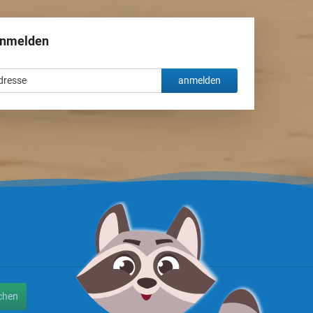
anmelden
anmelden
chen