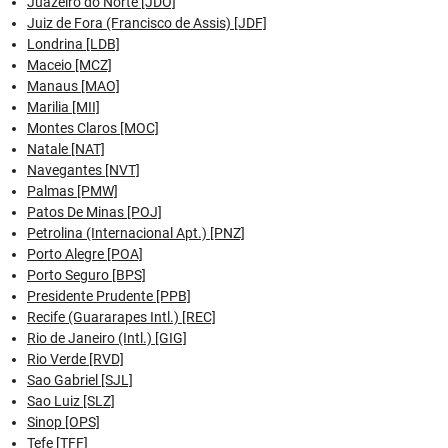
Juazeiro do Norte [JDO]
Juiz de Fora (Francisco de Assis) [JDF]
Londrina [LDB]
Maceio [MCZ]
Manaus [MAO]
Marilia [MII]
Montes Claros [MOC]
Natale [NAT]
Navegantes [NVT]
Palmas [PMW]
Patos De Minas [POJ]
Petrolina (Internacional Apt.) [PNZ]
Porto Alegre [POA]
Porto Seguro [BPS]
Presidente Prudente [PPB]
Recife (Guararapes Intl.) [REC]
Rio de Janeiro (Intl.) [GIG]
Rio Verde [RVD]
Sao Gabriel [SJL]
Sao Luiz [SLZ]
Sinop [OPS]
Tefe [TFF]