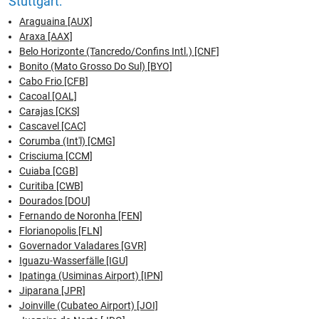
Stuttgart:
Araguaina [AUX]
Araxa [AAX]
Belo Horizonte (Tancredo/Confins Intl.) [CNF]
Bonito (Mato Grosso Do Sul) [BYO]
Cabo Frio [CFB]
Cacoal [OAL]
Carajas [CKS]
Cascavel [CAC]
Corumba (Int'l) [CMG]
Crisciuma [CCM]
Cuiaba [CGB]
Curitiba [CWB]
Dourados [DOU]
Fernando de Noronha [FEN]
Florianopolis [FLN]
Governador Valadares [GVR]
Iguazu-Wasserfälle [IGU]
Ipatinga (Usiminas Airport) [IPN]
Jiparana [JPR]
Joinville (Cubateo Airport) [JOI]