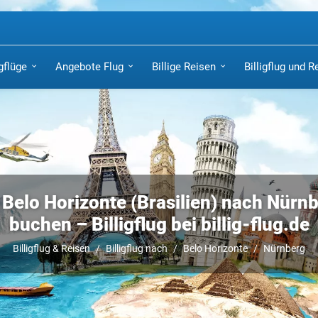
igflüge
Angebote Flug
Billige Reisen
Billigflug und R
 Belo Horizonte (Brasilien) nach Nürnbe
buchen – Billigflug bei billig-flug.de
Billigflug & Reisen
Billigflug nach
Belo Horizonte
Nürnberg