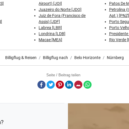
ZS]
Airport) [JOI]
Patos De M
Juazeiro do Norte [JDO]
Petrolina (
Juiz de Fora (Francisco de
Apt.) [PNZ]
N]
Assis) [JDF]
Porto Segu
Labrea [LBR]
Porto Velh
Londrina [LDB]
Presidente
Macae [MEA]
Rio Verde 
Billigflug & Reisen
Billigflug nach
Belo Horizonte
Nürnberg
Seite / Beitrag teilen
Facebook
Twitter
Pinterest
LinkedIn
E-Mail
Whatsapp
n?