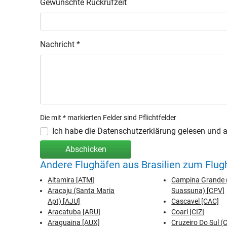
Gewünschte Rückrufzeit
Nachricht *
Die mit * markierten Felder sind Pflichtfelder
Ich habe die Datenschutzerklärung gelesen und ak
Abschicken
Andere Flughäfen aus Brasilien zum Flug
Altamira [ATM]
Campina Grande 
Aracaju (Santa Maria
Suassuna) [CPV]
Apt) [AJU]
Cascavel [CAC]
Aracatuba [ARU]
Coari [CIZ]
Araguaina [AUX]
Cruzeiro Do Sul 