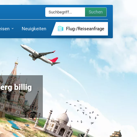
Suchen
eisen
Neuigkeiten
Flug-/Reiseanfrage
rg billig