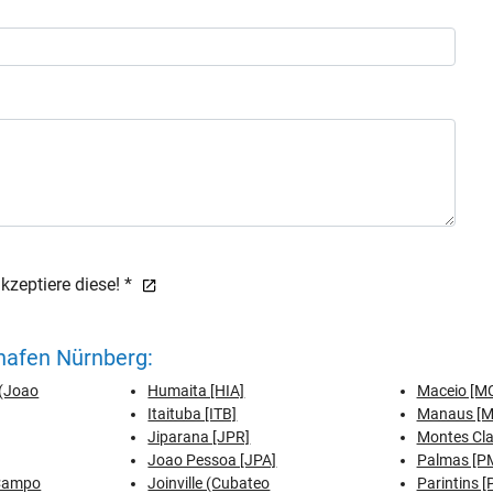
zeptiere diese! *
hafen Nürnberg:
(Joao
Humaita [HIA]
Maceio [M
Itaituba [ITB]
Manaus [
Jiparana [JPR]
Montes Cl
Joao Pessoa [JPA]
Palmas [P
(Campo
Joinville (Cubateo
Parintins [