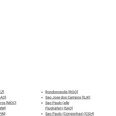
CZ]
Rondonopolis [ROO]
MAO]
Sao Jose dos Campos [SJK]
aros [MOC]
Sao Paulo (alle
MW]
Flughäfen) [SAO]
PIN]
Sao Paulo (Congonhas) [CGH]