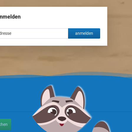
anmelden
anmelden
chen