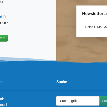
er!
Newsletter 
ein
71 507
ht!
on
Suche
 ab
Su
g nach