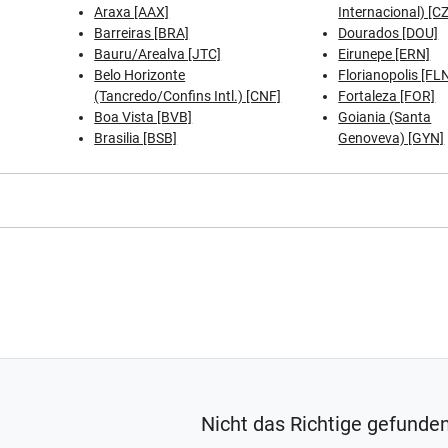
Araxa [AAX]
Internacional) [C
Barreiras [BRA]
Dourados [DOU]
Bauru/Arealva [JTC]
Eirunepe [ERN]
Belo Horizonte
Florianopolis [FL
(Tancredo/Confins Intl.) [CNF]
Fortaleza [FOR]
Boa Vista [BVB]
Goiania (Santa
Brasilia [BSB]
Genoveva) [GYN]
Nicht das Richtige gefunde