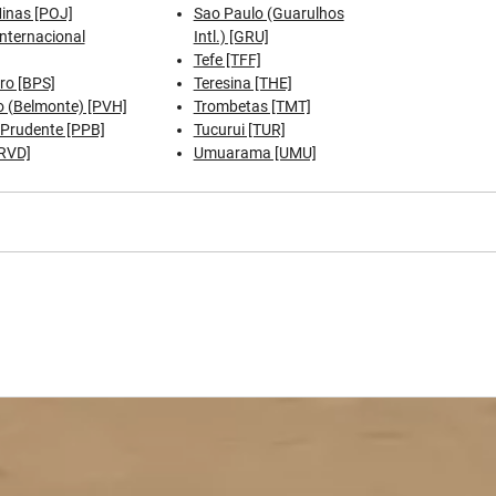
inas [POJ]
Sao Paulo (Guarulhos
Internacional
Intl.) [GRU]
Tefe [TFF]
ro [BPS]
Teresina [THE]
o (Belmonte) [PVH]
Trombetas [TMT]
 Prudente [PPB]
Tucurui [TUR]
[RVD]
Umuarama [UMU]