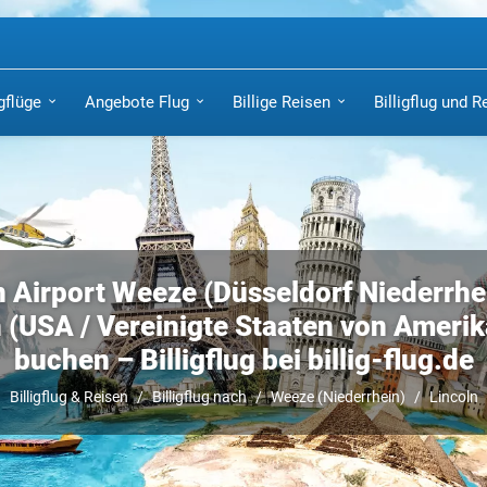
igflüge
Angebote Flug
Billige Reisen
Billigflug und R
n Airport Weeze (Düsseldorf Niederrhe
 (USA / Vereinigte Staaten von Amerika
buchen – Billigflug bei billig-flug.de
Billigflug & Reisen
Billigflug nach
Weeze (Niederrhein)
Lincoln