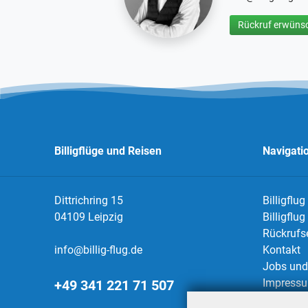
Rückruf erwünsc
Billigflüge und Reisen
Navigati
Dittrichring 15
Billigflug
04109 Leipzig
Billigflu
Rückrufs
info@billig-flug.de
Kontakt
Jobs und 
Impress
+49 341 221 71 507
Datensch