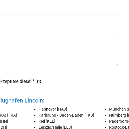
zeptiere diese! *
lughafen Lincoln:
Hannover [HAJ]
München (F
FRA) [FRA]
Karlsruhe / Baden-Baden [FKB]
Nürnberg [
[HHN]
Kiel [KEL]
Paderborn-
FDH]
Leipzig/Halle [LEJ]
Rostock-L