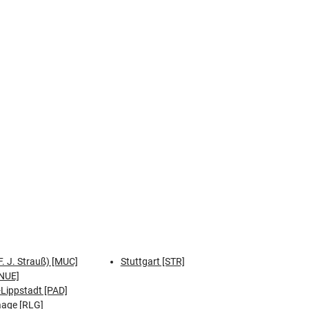
. J. Strauß) [MUC]
Stuttgart [STR]
NUE]
Lippstadt [PAD]
aage [RLG]