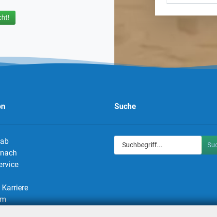
ht!
on
Suche
 ab
Su
g nach
ervice
Karriere
um
utz