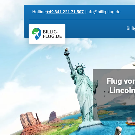
Hotline
+49 341 221 71 507
| info@billig-flug.de
Bill
Flug vo
Lincoln