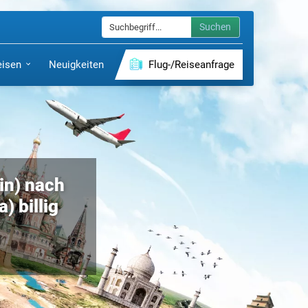
Suchen
eisen
Neuigkeiten
Flug-/Reiseanfrage
in) nach
) billig