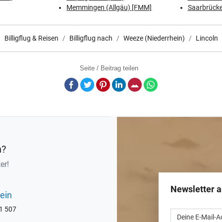
Memmingen (Allgäu) [FMM]
Saarbrücke
Billigflug & Reisen
Billigflug nach
Weeze (Niederrhein)
Lincoln
Seite / Beitrag teilen
Facebook
Twitter
Pinterest
LinkedIn
E-Mail
Whatsapp
n?
er!
Newsletter 
ein
71 507