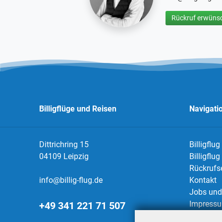
Rückruf erwünsc
Billigflüge und Reisen
Navigati
Dittrichring 15
Billigflug
04109 Leipzig
Billigflu
Rückrufs
info@billig-flug.de
Kontakt
Jobs und 
Impress
+49 341 221 71 507
Datensch