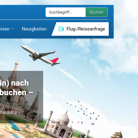
Suchen
eisen
Neuigkeiten
Flug-/Reiseanfrage
in) nach
g buchen –
ol Intl.)