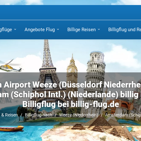
igflüge
Angebote Flug
Billige Reisen
Billigflug und R
n Airport Weeze (Düsseldorf Niederrhe
 (Schiphol Intl.) (Niederlande) billi
Billigflug bei billig-flug.de
g & Reisen
Billigflug nach
Weeze (Niederrhein)
Amsterdam (Schiph