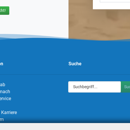
ht!
on
Suche
 ab
Su
g nach
ervice
Karriere
um
utz