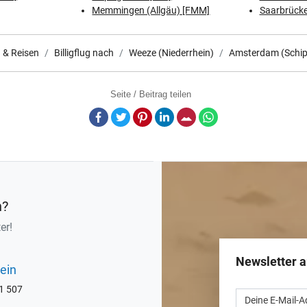
Memmingen (Allgäu) [FMM]
Saarbrücke
g & Reisen
Billigflug nach
Weeze (Niederrhein)
Amsterdam (Schiph
Seite / Beitrag teilen
Facebook
Twitter
Pinterest
LinkedIn
E-Mail
Whatsapp
n?
er!
Newsletter 
ein
71 507