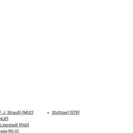
. J. Strauß) [MUC]
Stuttgart [STR]
NUE]
Lippstadt [PAD]
aage [RLG]