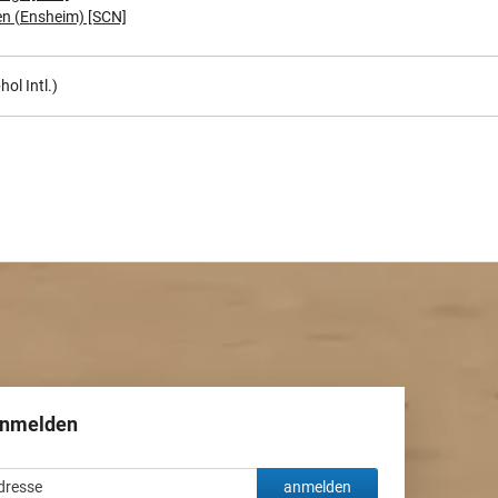
n (Ensheim) [SCN]
ol Intl.)
anmelden
anmelden