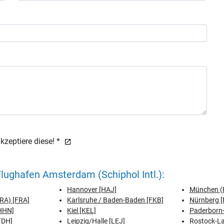
zeptiere diese! *
ughafen Amsterdam (Schiphol Intl.):
Hannover [HAJ]
München (F
FRA) [FRA]
Karlsruhe / Baden-Baden [FKB]
Nürnberg [
[HHN]
Kiel [KEL]
Paderborn-
FDH]
Leipzig/Halle [LEJ]
Rostock-L