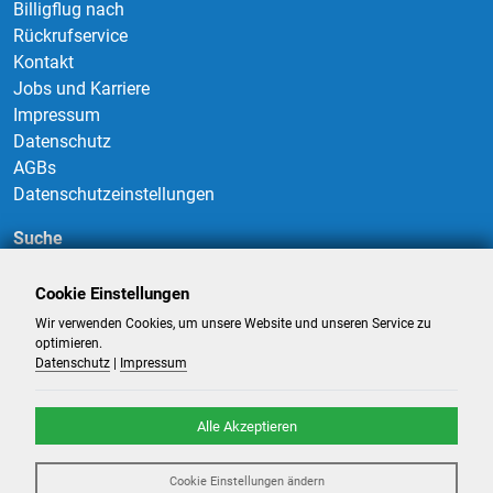
Billigflug nach
Rückrufservice
Kontakt
Jobs und Karriere
Impressum
Datenschutz
AGBs
Datenschutzeinstellungen
Suche
Cookie Einstellungen
Wir verwenden Cookies, um unsere Website und unseren Service zu
Suchen
optimieren.
Datenschutz
|
Impressum
Alle Akzeptieren
©
2026
-
Billigflüge und Reisen
- Alle Rechte reserviert. -
Reiseportal
Cookie Einstellungen ändern