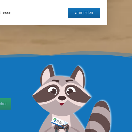
anmelden
chen