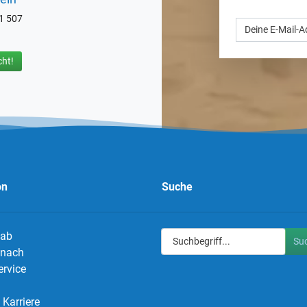
71 507
ht!
on
Suche
 ab
Su
g nach
ervice
Karriere