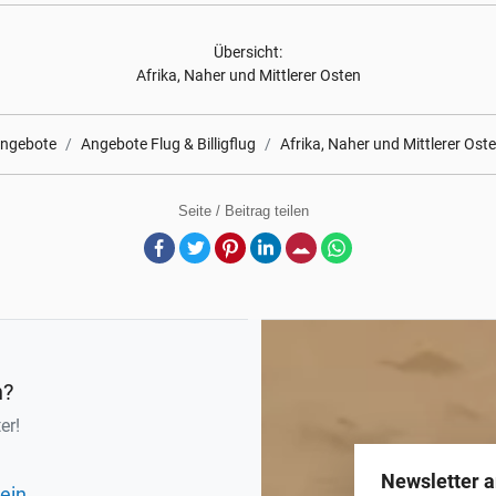
Übersicht:
Afrika, Naher und Mittlerer Osten
angebote
Angebote Flug & Billigflug
Afrika, Naher und Mittlerer Ost
Seite / Beitrag teilen
Facebook
Twitter
Pinterest
LinkedIn
E-Mail
Whatsapp
n?
er!
Newsletter 
ein