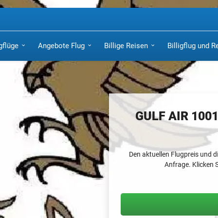
igflüge
Angebote Flug
Billige Reisen
Billigflug und R
GULF AIR 100
Den aktuellen Flugpreis und di
Anfrage. Klicken S