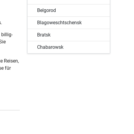
Belgorod
s.
Blagoweschtschensk
billig-
Bratsk
Sie
Chabarowsk
Gelendschik
e Reisen,
se für
Grosny
Irkutsk
Jakutsk
Jekaterinburg
Kaliningrad
Kasan