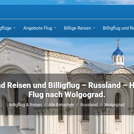
igflüge
Angebote Flug
Billige Reisen
Billigflug und R
 Reisen und Billigflug – Russland – 
Flug nach Wolgograd.
Billigflug & Reisen
Alle Reiseziele
Russland
Wolgograd