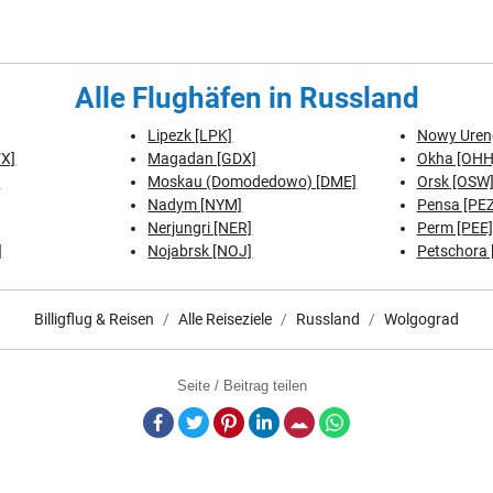
Alle Flughäfen in Russland
Lipezk [LPK]
Nowy Uren
VX]
Magadan [GDX]
Okha [OHH
]
Moskau (Domodedowo) [DME]
Orsk [OSW
Nadym [NYM]
Pensa [PEZ
Nerjungri [NER]
Perm [PEE]
]
Nojabrsk [NOJ]
Petschora 
Billigflug & Reisen
Alle Reiseziele
Russland
Wolgograd
Seite / Beitrag teilen
Facebook
Twitter
Pinterest
LinkedIn
E-Mail
Whatsapp