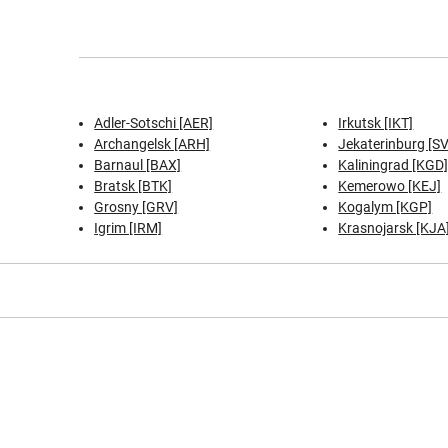
Adler-Sotschi [AER]
Irkutsk [IKT]
Archangelsk [ARH]
Jekaterinburg [S
Barnaul [BAX]
Kaliningrad [KGD
Bratsk [BTK]
Kemerowo [KEJ]
Grosny [GRV]
Kogalym [KGP]
Igrim [IRM]
Krasnojarsk [KJA