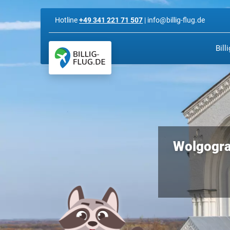
Hotline
+49 341 221 71 507
| info@billig-flug.de
Bill
Wolgograd