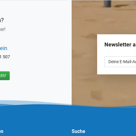
n?
er!
Newsletter 
ein
71 507
ht!
on
Suche