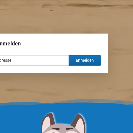
Sankt Petersburg
Sotschi
Surgut
anmelden
Tjumen
Tscheljabinsk
anmelden
Ufa
Wladiwostok
Wolgograd