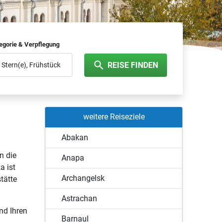
egorie & Verpflegung
REISE FINDEN
Frühstück
weitere Reiseziele
Abakan
n die
Anapa
a ist
Archangelsk
tätte
Astrachan
nd Ihren
Barnaul