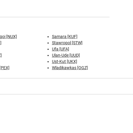
Krasnodar
Krasnojarsk
Mineralnyje Wody
goi [NUX]
Samara [KUF]
]
Stawropol [STW]
Moskau
]
Ufa [UFA]
]
Ulan-Ude [UUD]
Murmansk
Ust-Kut [UKX]
[PEX]
Wladikawkas [OGZ]
Nischni Nowgorod
Nowosibirsk
Omsk
Perm
Rostow
Samara