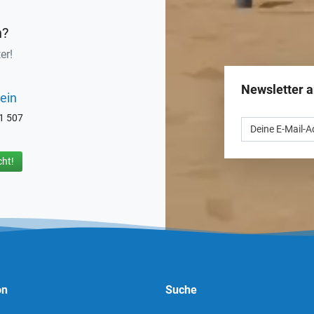
n?
er!
Newsletter 
ein
71 507
ht!
on
Suche