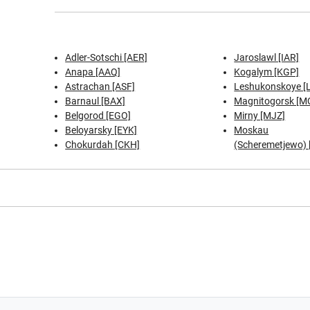
Adler-Sotschi [AER]
Jaroslawl [IAR]
Anapa [AAQ]
Kogalym [KGP]
Astrachan [ASF]
Leshukonskoye [
Barnaul [BAX]
Magnitogorsk [M
Belgorod [EGO]
Mirny [MJZ]
Beloyarsky [EYK]
Moskau
Chokurdah [CKH]
(Scheremetjewo) 