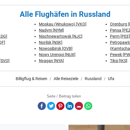
Alle Flughäfen in Russland
Moskau (Wnukowo) [VKO]
Orenburg [
Nadym [NYM]
Pensa [PEZ
LDG]
Nischnewartowsk [NJC]
Perm [PEE]
QF]
Norilsk [NSK]
Petropawl
Nowosibirsk [OVB]
(Kamtschat
Nowy Urengoi [NUX]
Pewek [PW
[SVO]
Nyagan [NYA]
Tiksi [IKS]
Billigflug & Reisen
Alle Reiseziele
Russland
Ufa
Seite / Beitrag teilen
Facebook
Twitter
Pinterest
LinkedIn
E-Mail
Whatsapp