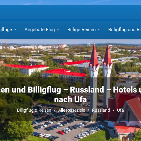
igflüge
Angebote Flug
Billige Reisen
Billigflug und R
en und Billigflug – Russland – Hotels
nach Ufa
Billigflug & Reisen
Alle Reiseziele
Russland
Ufa