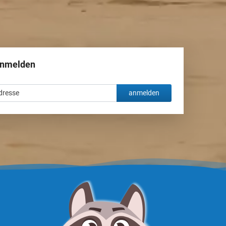
Sankt Petersburg
Sotschi
Surgut
anmelden
Tjumen
anmelden
Tscheljabinsk
Ufa
Wladiwostok
Wolgograd