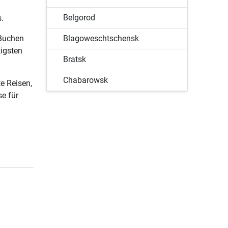
Belgorod
s.
. Buchen
Blagoweschtschensk
tigsten
Bratsk
Chabarowsk
e Reisen,
se für
Gelendschik
Grosny
Irkutsk
Jakutsk
Jekaterinburg
Kaliningrad
Kasan