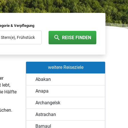
egorie & Verpflegung
REISE FINDEN
Frühstück
weitere Reiseziele
er
Abakan
 lebt,
Anapa
ie Hälfte
Archangelsk
üchen.
Astrachan
Barnaul