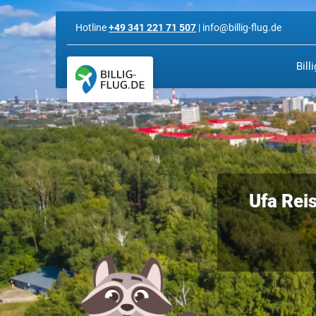
Hotline
+49 341 221 71 507
| info@billig-flug.de
Bill
Ufa Reis