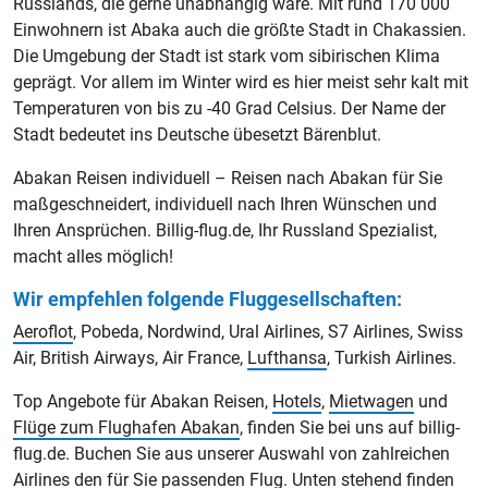
Irkutsk
Russlands, die gerne unabhängig wäre. Mit rund 170 000
Einwohnern ist Abaka auch die größte Stadt in Chakassien.
Jakutsk
Die Umgebung der Stadt ist stark vom sibirischen Klima
geprägt. Vor allem im Winter wird es hier meist sehr kalt mit
Jekaterinburg
Temperaturen von bis zu -40 Grad Celsius. Der Name der
Stadt bedeutet ins Deutsche übesetzt Bärenblut.
Kaliningrad
Abakan Reisen individuell – Reisen nach Abakan für Sie
Kasan
maßgeschneidert, individuell nach Ihren Wünschen und
Krasnodar
Ihren Ansprüchen. Billig-flug.de, Ihr Russland Spezialist,
macht alles möglich!
Krasnojarsk
Wir empfehlen folgende Fluggesellschaften:
Mineralnyje Wody
Aeroflot
, Pobeda, Nordwind, Ural Airlines, S7 Airlines, Swiss
Air, British Airways, Air France,
Lufthansa
, Turkish Airlines.
Moskau
Top Angebote für Abakan Reisen,
Hotels
,
Mietwagen
und
Murmansk
Flüge zum Flughafen Abakan
, finden Sie bei uns auf billig-
Nischni Nowgorod
flug.de. Buchen Sie aus unserer Auswahl von zahlreichen
Airlines den für Sie passenden Flug. Unten stehend finden