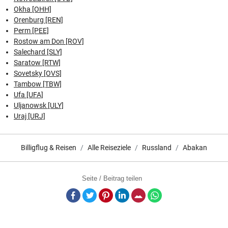
Okha [OHH]
Orenburg [REN]
Perm [PEE]
Rostow am Don [ROV]
Salechard [SLY]
Saratow [RTW]
Sovetsky [OVS]
Tambow [TBW]
Ufa [UFA]
Uljanowsk [ULY]
Uraj [URJ]
Billigflug & Reisen
Alle Reiseziele
Russland
Abakan
Seite / Beitrag teilen
Facebook
Twitter
Pinterest
LinkedIn
E-Mail
Whatsapp