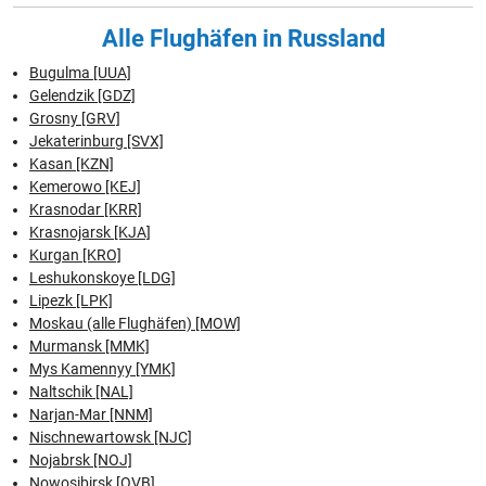
Wladiwostok
Alle Flughäfen in Russland
Wolgograd
Bugulma [UUA]
Gelendzik [GDZ]
Grosny [GRV]
Jekaterinburg [SVX]
Kasan [KZN]
Kemerowo [KEJ]
Krasnodar [KRR]
Krasnojarsk [KJA]
Kurgan [KRO]
Leshukonskoye [LDG]
Lipezk [LPK]
Moskau (alle Flughäfen) [MOW]
Murmansk [MMK]
Mys Kamennyy [YMK]
Naltschik [NAL]
Narjan-Mar [NNM]
Nischnewartowsk [NJC]
Nojabrsk [NOJ]
Nowosibirsk [OVB]