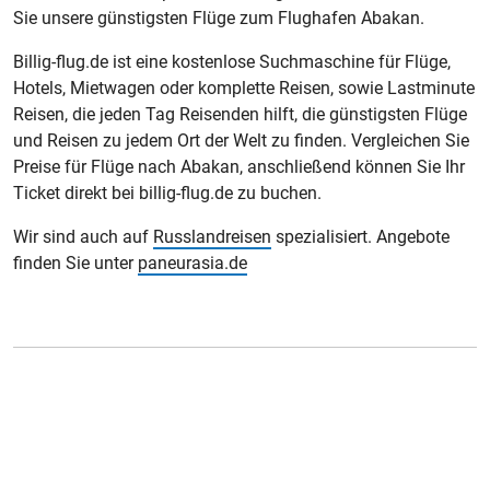
Nowosibirsk
Sie unsere günstigsten Flüge zum Flughafen Abakan.
Omsk
Billig-flug.de ist eine kostenlose Suchmaschine für Flüge,
Hotels, Mietwagen oder komplette Reisen, sowie Lastminute
Perm
Reisen, die jeden Tag Reisenden hilft, die günstigsten Flüge
und Reisen zu jedem Ort der Welt zu finden. Vergleichen Sie
Rostow
Preise für Flüge nach Abakan, anschließend können Sie Ihr
Samara
Ticket direkt bei billig-flug.de zu buchen.
Sankt Petersburg
Wir sind auch auf
Russlandreisen
spezialisiert. Angebote
finden Sie unter
paneurasia.de
Sotschi
Surgut
Tjumen
Tscheljabinsk
Ufa