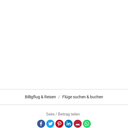
Billigflug & Reisen
Flüge suchen & buchen
Seite / Beitrag teilen
Facebook
Twitter
Pinterest
LinkedIn
E-Mail
Whatsapp