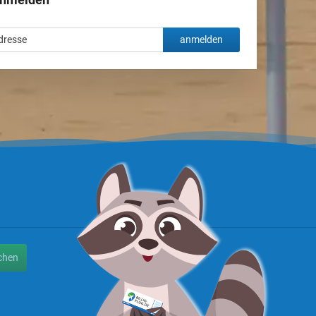
anmelden
chen