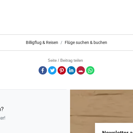
Billigflug & Reisen
Flüge suchen & buchen
Seite / Beitrag teilen
Facebook
Twitter
Pinterest
LinkedIn
E-Mail
Whatsapp
n?
er!
Newsletter 