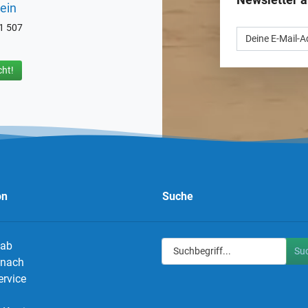
ein
71 507
ht!
on
Suche
 ab
Su
g nach
ervice