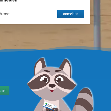
anmelden
chen