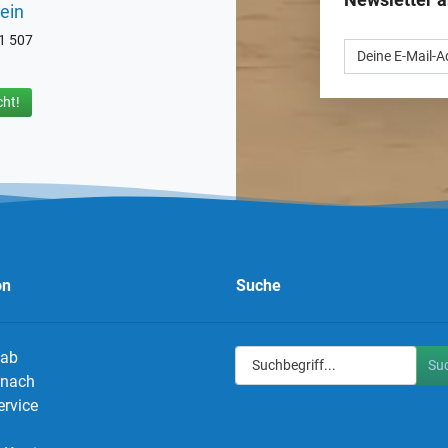
ein
71 507
ht!
on
Suche
 ab
Su
g nach
ervice