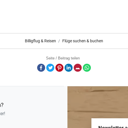
Billigflug & Reisen
Flüge suchen & buchen
Seite / Beitrag teilen
Facebook
Twitter
Pinterest
LinkedIn
E-Mail
Whatsapp
n?
er!
Newsletter 