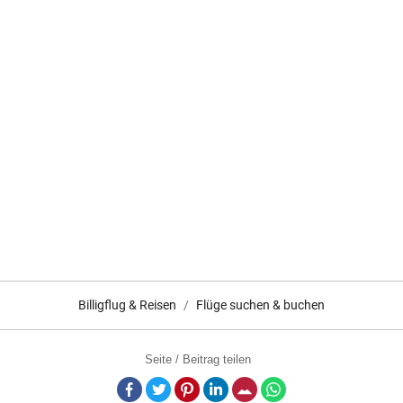
Billigflug & Reisen
Flüge suchen & buchen
Seite / Beitrag teilen
Facebook
Twitter
Pinterest
LinkedIn
E-Mail
Whatsapp