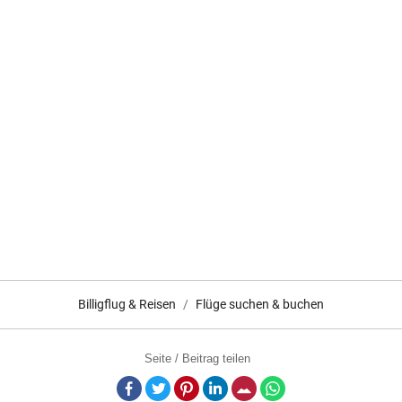
Billigflug & Reisen
Flüge suchen & buchen
Seite / Beitrag teilen
Facebook
Twitter
Pinterest
LinkedIn
E-Mail
Whatsapp