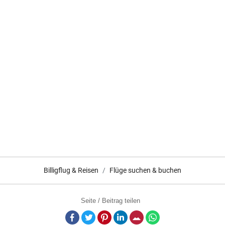
Billigflug & Reisen
Flüge suchen & buchen
Seite / Beitrag teilen
Facebook
Twitter
Pinterest
LinkedIn
E-Mail
Whatsapp