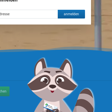
anmelden
chen