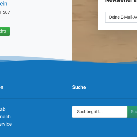
ein
71 507
ht!
on
Suche
 ab
Su
g nach
ervice