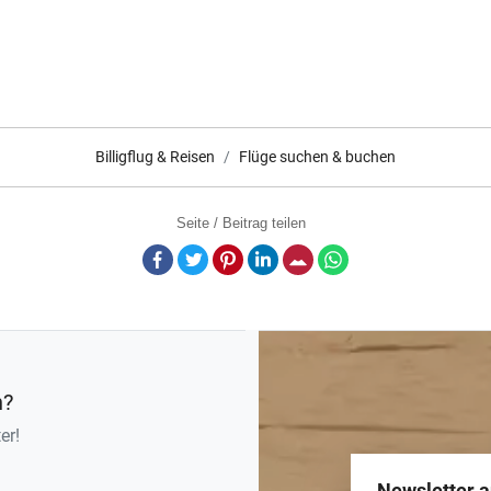
Billigflug & Reisen
Flüge suchen & buchen
Seite / Beitrag teilen
Facebook
Twitter
Pinterest
LinkedIn
E-Mail
Whatsapp
n?
er!
Newsletter 