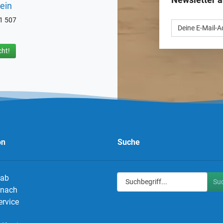
ein
71 507
ht!
on
Suche
 ab
Su
g nach
ervice