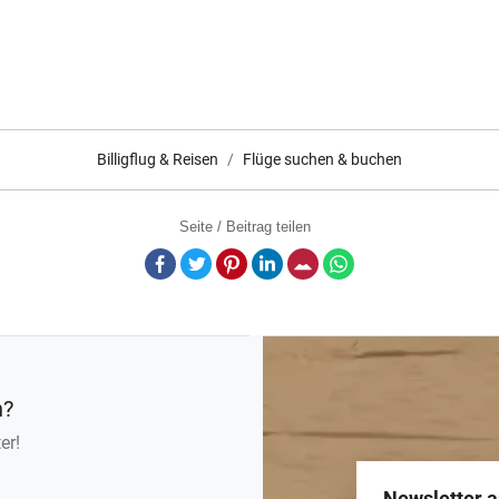
Billigflug & Reisen
Flüge suchen & buchen
Seite / Beitrag teilen
Facebook
Twitter
Pinterest
LinkedIn
E-Mail
Whatsapp
n?
er!
Newsletter 