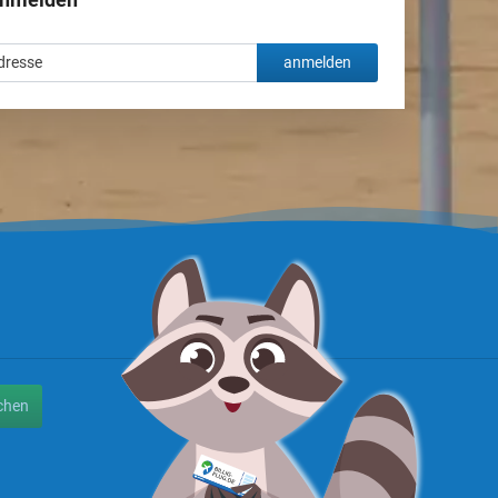
anmelden
chen