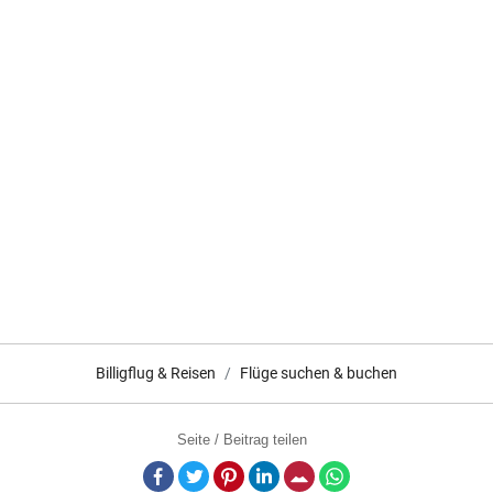
Billigflug & Reisen
Flüge suchen & buchen
Seite / Beitrag teilen
Facebook
Twitter
Pinterest
LinkedIn
E-Mail
Whatsapp