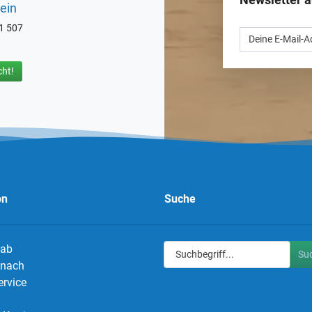
ein
71 507
ht!
on
Suche
 ab
Su
g nach
ervice