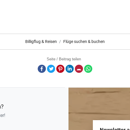
Billigflug & Reisen
Flüge suchen & buchen
Seite / Beitrag teilen
Facebook
Twitter
Pinterest
LinkedIn
E-Mail
Whatsapp
n?
er!
Newsletter 