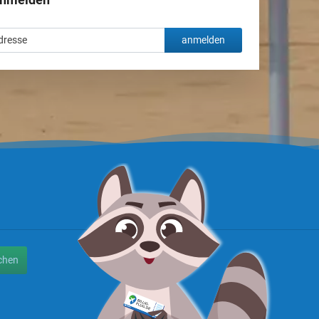
anmelden
chen