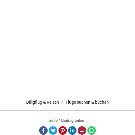
Billigflug & Reisen
Flüge suchen & buchen
Seite / Beitrag teilen
Facebook
Twitter
Pinterest
LinkedIn
E-Mail
Whatsapp