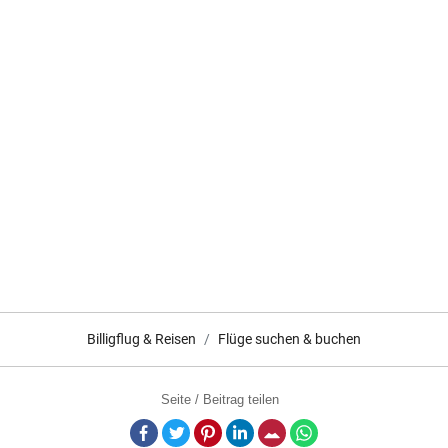
Billigflug & Reisen
Flüge suchen & buchen
Seite / Beitrag teilen
Facebook
Twitter
Pinterest
LinkedIn
E-Mail
Whatsapp