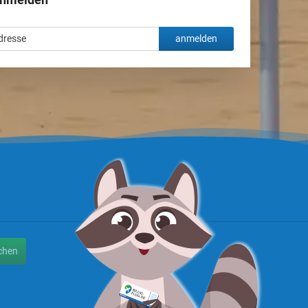
anmelden
chen