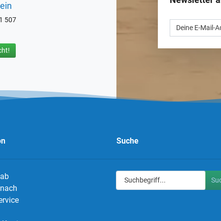
ein
71 507
ht!
on
Suche
 ab
Su
g nach
ervice