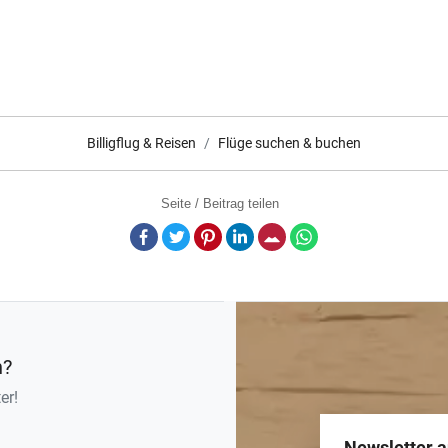
Billigflug & Reisen
Flüge suchen & buchen
Seite / Beitrag teilen
Facebook
Twitter
Pinterest
LinkedIn
E-Mail
Whatsapp
n?
er!
Newsletter 