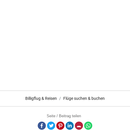
Billigflug & Reisen
Flüge suchen & buchen
Seite / Beitrag teilen
Facebook
Twitter
Pinterest
LinkedIn
E-Mail
Whatsapp