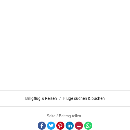
Billigflug & Reisen
Flüge suchen & buchen
Seite / Beitrag teilen
Facebook
Twitter
Pinterest
LinkedIn
E-Mail
Whatsapp