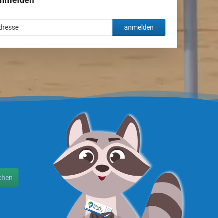
anmelden
chen