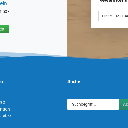
ein
71 507
ht!
on
Suche
 ab
Su
g nach
ervice