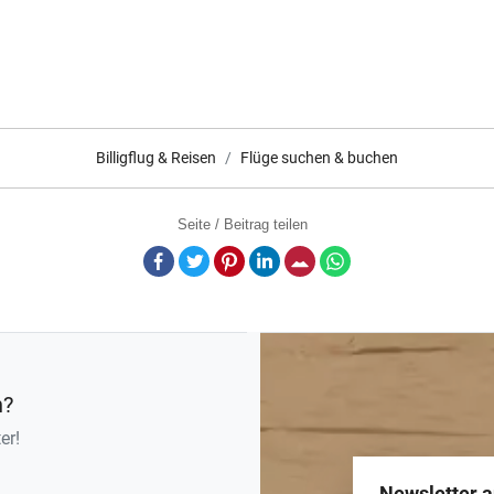
Billigflug & Reisen
Flüge suchen & buchen
Seite / Beitrag teilen
Facebook
Twitter
Pinterest
LinkedIn
E-Mail
Whatsapp
n?
er!
Newsletter 