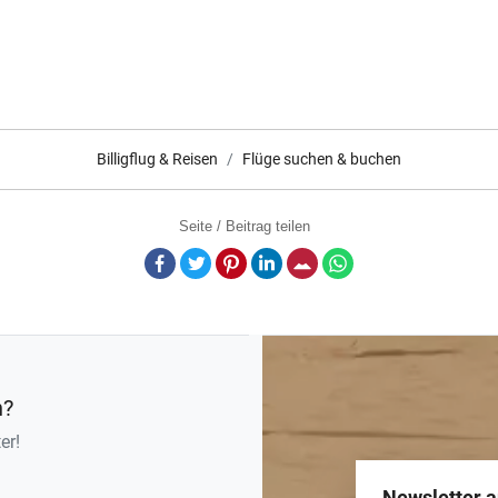
Billigflug & Reisen
Flüge suchen & buchen
Seite / Beitrag teilen
Facebook
Twitter
Pinterest
LinkedIn
E-Mail
Whatsapp
n?
er!
Newsletter 