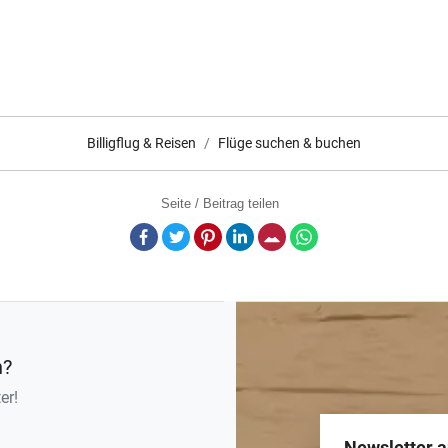
Billigflug & Reisen
Flüge suchen & buchen
Seite / Beitrag teilen
Facebook
Twitter
Pinterest
LinkedIn
E-Mail
Whatsapp
n?
er!
Newsletter 