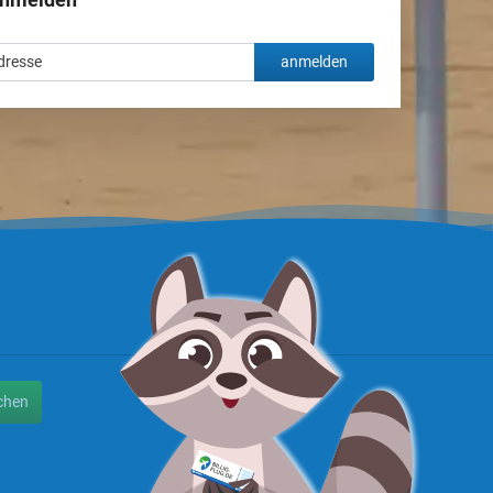
anmelden
chen