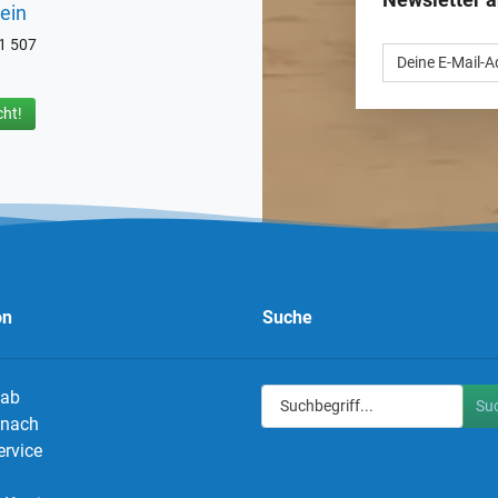
ein
71 507
ht!
on
Suche
 ab
Su
g nach
ervice