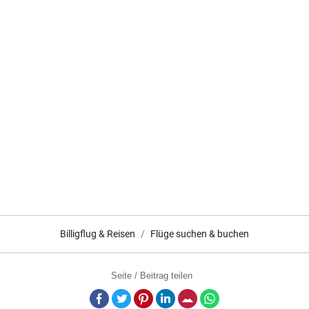
Billigflug & Reisen
Flüge suchen & buchen
Seite / Beitrag teilen
Facebook
Twitter
Pinterest
LinkedIn
E-Mail
Whatsapp