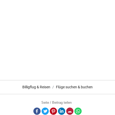
Billigflug & Reisen
Flüge suchen & buchen
Seite / Beitrag teilen
Facebook
Twitter
Pinterest
LinkedIn
E-Mail
Whatsapp