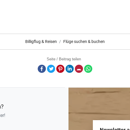
Billigflug & Reisen
Flüge suchen & buchen
Seite / Beitrag teilen
Facebook
Twitter
Pinterest
LinkedIn
E-Mail
Whatsapp
n?
er!
Newsletter 