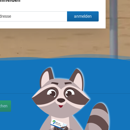
anmelden
chen