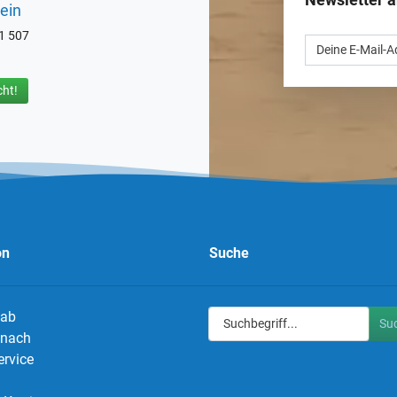
ein
71 507
ht!
on
Suche
 ab
Su
g nach
ervice