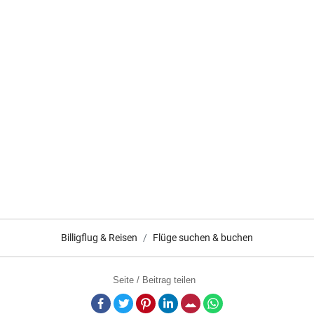
Billigflug & Reisen
Flüge suchen & buchen
Seite / Beitrag teilen
Facebook
Twitter
Pinterest
LinkedIn
E-Mail
Whatsapp