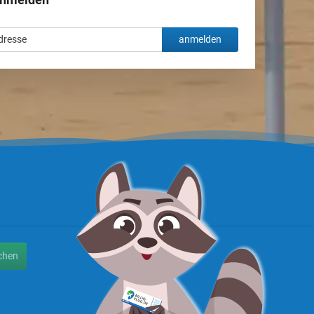
anmelden
chen