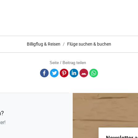
Billigflug & Reisen
Flüge suchen & buchen
Seite / Beitrag teilen
Facebook
Twitter
Pinterest
LinkedIn
E-Mail
Whatsapp
n?
er!
Newsletter 