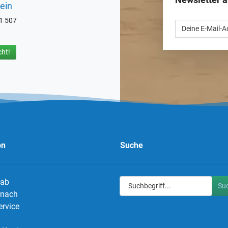
ein
71 507
ht!
on
Suche
 ab
Su
g nach
ervice