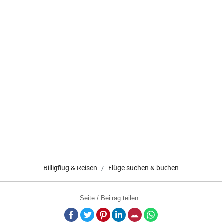
Billigflug & Reisen
Flüge suchen & buchen
Seite / Beitrag teilen
Facebook
Twitter
Pinterest
LinkedIn
E-Mail
Whatsapp